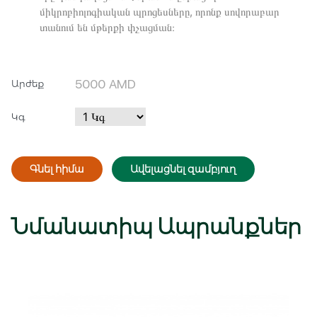
միկրոբիոլոգիական պրոցեսները, որոնք սովորաբար
տանում են մթերքի փչացման։
5000
AMD
Արժեք
Կգ
Գնել հիմա
Ավելացնել զամբյուղ
Մուտք
Գրանցվել
Նմանատիպ Ապրանքներ