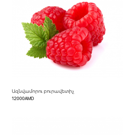
Հիշել ինձ
Կամ
Ավելացնել զամբյուղ
Ազնվամորու բուրավետիչ
12000AMD