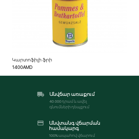
Ավելացնել զամբյուղ
Կարտոֆիլի ֆրի
1400AMD
Անվճար առաքում
40․000 դրամ և ավել
գնումների դեպքում
Անվտանգ վճարման
համակարգ
100% ապահով վճարում