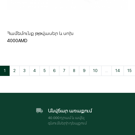
Ավելացնել զամբյուղ
Համեմունք թթվասեր և սոխ
4000AMD
1
2
3
4
5
6
7
8
9
10
...
14
15
Անվճար առաքում
40․000 դրամ և ավել
գնումների դեպքում