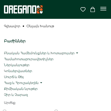
Գլխավոր
Օնլայն Խանութ
Բաժիններ
Բնական Համեմունքներ և Խոտաբույսեր
Համահոտաբուրավետիչներ
Ներկանյութեր
Կոնսերվատներ
Սուրճ և Թեյ
Հաց և Հրուշակեղեն
Քիմիական նյութեր
Չիր և Չարազ
Արժեք