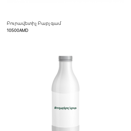
Բուրավետիչ Բաբլ գամ
10500AMD
Ավելացնել զամբյուղ