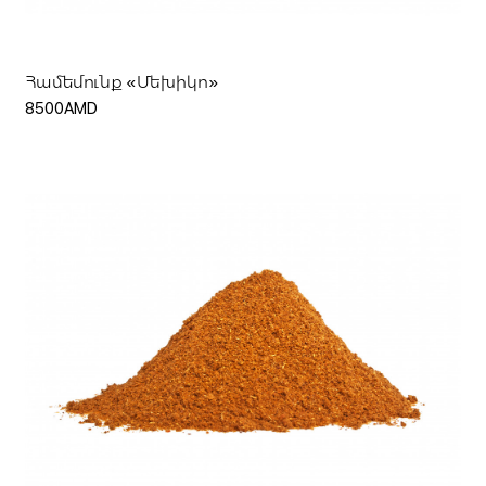
Համեմունք «Մեխիկո»
8500AMD
Մուտք
Գրանցվել
Ավելացնել զամբյուղ