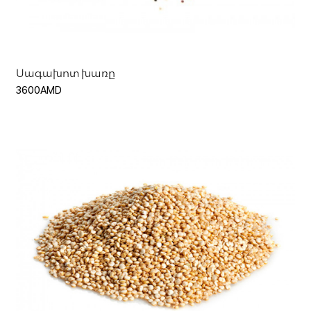
Ավելացնել զամբյուղ
Սագախոտ խառը
3600AMD