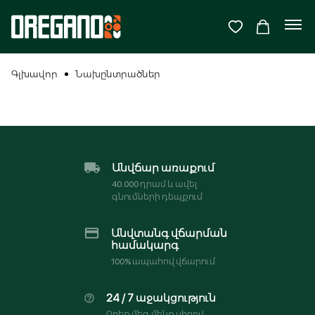
Գլխավոր
Նախընտրածներ
Անվճար առաքում
Մուտք
40․000 դրամ և ավել
Գրանցվել
գնումների դեպքում
Անվտանգ վճարման
համակարգ
100% ապահով վճարում
24 / 7 աջակցություն
Հիշել ինձ
Գրեք մեզ, մենք սիրով