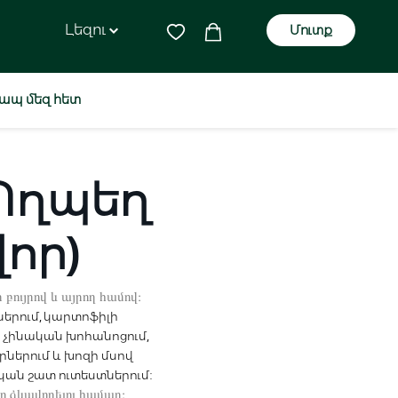
Լեզու
Մուտք
ապ մեզ հետ
Պղպեղ
որ)
 բույրով և այրող համով։
ներում, կարտոֆիլի
է չինական խոհանոցում,
ներում և խոզի մսով
կան շատ ուտեստներում։
 ձևավորելու համար։