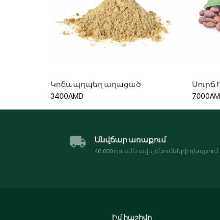
Ավելացնել զամբյուղ
Կոճապղպեղ աղացած
Սուրճ
3400AMD
7000A
Անվճար առաքում
40․000 դրամ և ավել գնումների դեպքում
Իմ հաշիվը