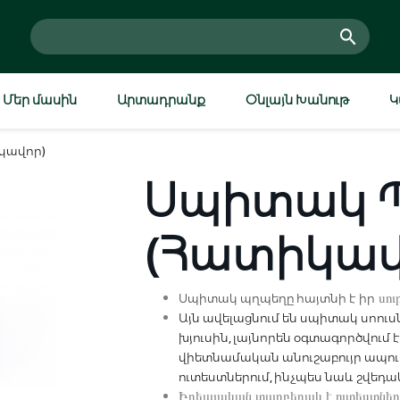
Մեր մասին
Արտադրանք
Օնլայն Խանութ
Կ
կավոր)
Սպիտակ 
(հատիկավ
սուր
Սպիտակ պղպեղը հայտնի է իր
Այն ավելացնում են սպիտակ սոուս
խյուսին, լայնորեն օգտագործվում 
Մուտք
Գրանցվել
վիետնամական անուշաբույր ապուր
ուտեստներում, ինչպես նաև շվեդա
Իդեալական տարբերակ է ուտեստները