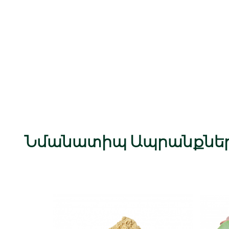
Նմանատիպ Ապրանքնե