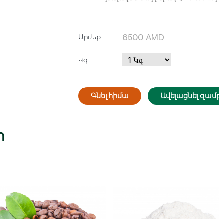
6500
AMD
Արժեք
Կգ
Հիշել ինձ
Գնել հիմա
Ավելացնել զամբ
Կամ
ր