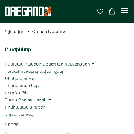
Գլխավոր
Օնլայն Խանութ
Բաժիններ
Բնական Համեմունքներ և Խոտաբույսեր
Համահոտաբուրավետիչներ
Ներկանյութեր
Կոնսերվատներ
Սուրճ և Թեյ
Հաց և Հրուշակեղեն
Քիմիական նյութեր
Չիր և Չարազ
Արժեք