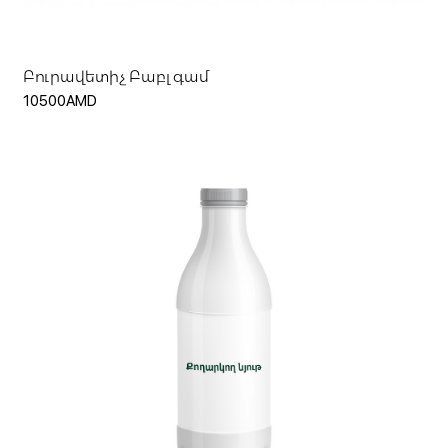
Բուրավետիչ Բաբլ գամ
10500AMD
Ավելացնել զամբյուղ