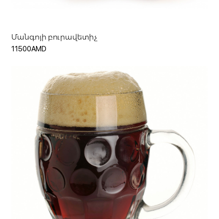
Մանգոյի բուրավետիչ
11500AMD
Մուտք
Գրանցվել
Ավելացնել զամբյուղ