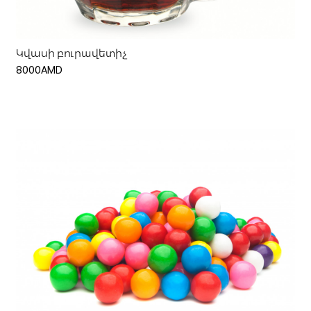
Կվասի բուրավետիչ
8000AMD
Հիշել ինձ
Կամ
Ավելացնել զամբյուղ