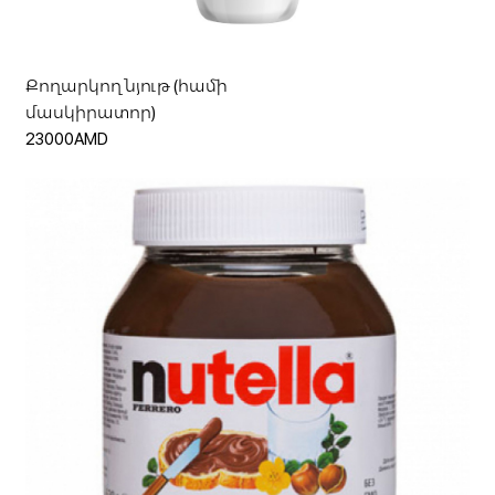
Քողարկող նյութ (համի
մասկիրատոր)
23000AMD
Ավելացնել զամբյուղ