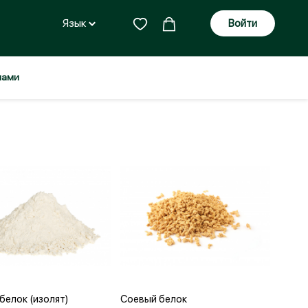
Язык
Войти
нами
бавить в корзину
Добавить в корзину
белок (изолят)
Соевый белок