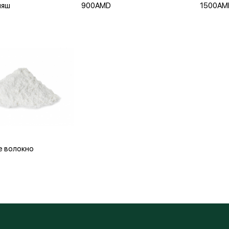
ляш
900AMD
1500AM
Запомнить меня
Или
вить в корзину
е волокно