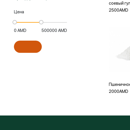
соевый гу
2500AMD
Цена
0
AMD
500000
AMD
Доба
Пшенично
2000AMD