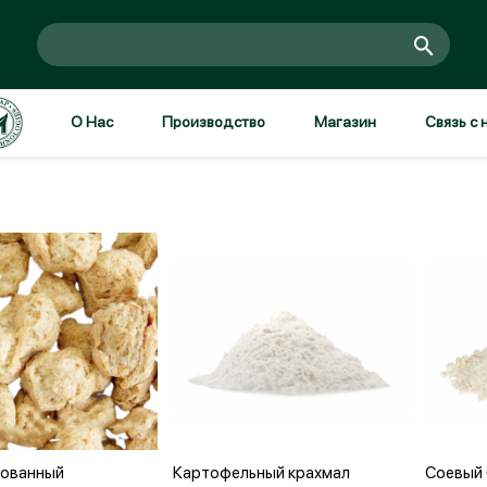
О Нас
Производство
Магазин
Связь с 
Войти
Зарегистрироваться
вить в корзину
Добавить в корзину
До
рованный
Картофельный крахмал
Соевый 