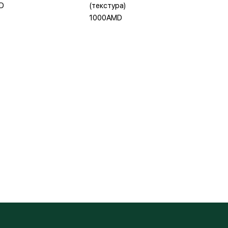
D
(текстура)
1000AMD