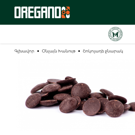
Գլխավոր
Օնլայն Խանութ
Շոկոլադե ջնարակ