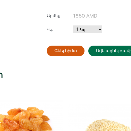
1850
AMD
Արժեք
Կգ
Հիշել ինձ
Գնել հիմա
Ավելացնել զամբ
Կամ
ր