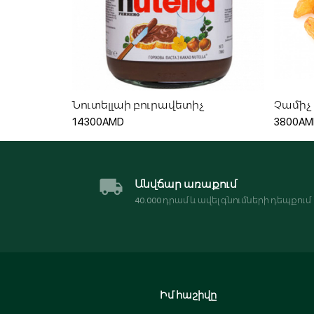
Ավելացնել զամբյուղ
Նուտելլաի բուրավետիչ
Չամիչ 
14300AMD
3800AM
Անվճար առաքում
40․000 դրամ և ավել գնումների դեպքում
Իմ հաշիվը