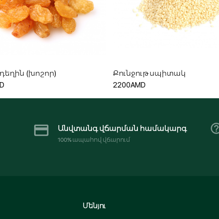
Ավելացնել զամբյուղ
Ավելացնել զամբյուղ
դեղին (խոշոր)
Քունջութ սպիտակ
D
2200AMD
Անվտանգ վճարման համակարգ
100% ապահով վճարում
Մենյու