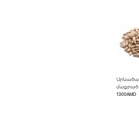
Ավել
Արևածա
մաքրած
1300AMD