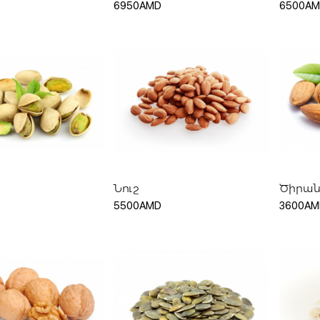
6950AMD
6500A
Մուտք
Գրանցվել
ացնել զամբյուղ
Ավելացնել զամբյուղ
Ավ
Նուշ
Ծիրան
Հիշել ինձ
5500AMD
3600AM
Կամ