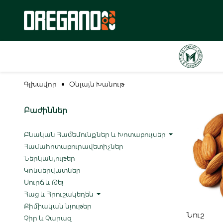
Գլխավոր
Օնլայն Խանութ
Բաժիններ
Բնական Համեմունքներ և Խոտաբույսեր
Համահոտաբուրավետիչներ
Ներկանյութեր
Կոնսերվատներ
Սուրճ և Թեյ
Հաց և Հրուշակեղեն
Ավել
Քիմիական նյութեր
Նուշ
Չիր և Չարազ